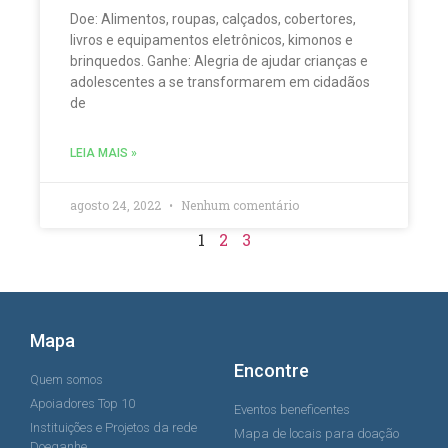
Doe: Alimentos, roupas, calçados, cobertores,
livros e equipamentos eletrônicos, kimonos e
brinquedos. Ganhe: Alegria de ajudar crianças e
adolescentes a se transformarem em cidadãos
de
LEIA MAIS »
agosto 24, 2022
Nenhum comentário
1
2
3
Mapa
Encontre
Quem somos
Apoiadores Top 10
Eventos beneficentes
Instituições e Projetos da rede
Mapa de locais para doação
Doeganhe