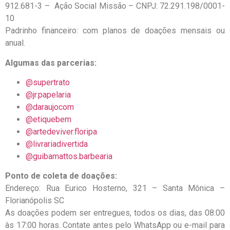
912.681-3 – Ação Social Missão – CNPJ: 72.291.198/0001-
10
Padrinho financeiro: com planos de doações mensais ou
anual.
Algumas das parcerias:
@supertrato
@jr.papelaria
@daraujocom
@etiquebem
@artedeviver.floripa
@livrariadivertida
@guibamattos.barbearia
Ponto de coleta de doações:
Endereço:
Rua Eurico Hosterno, 321 – Santa Mônica –
Florianópolis SC
As doações podem ser entregues, todos os dias, das 08:00
às 17:00 horas. Contate antes pelo WhatsApp ou e-mail para