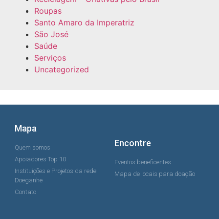
Roupas
Santo Amaro da Imperatriz
São José
Saúde
Serviços
Uncategorized
Mapa
Encontre
Quem somos
Apoiadores Top 10
Eventos beneficentes
Instituições e Projetos da rede
Mapa de locais para doação
Doeganhe
Contato