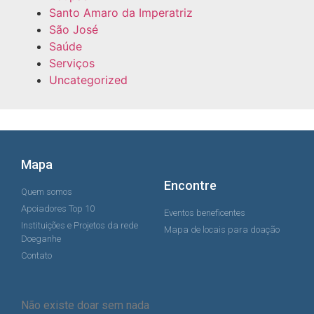
Santo Amaro da Imperatriz
São José
Saúde
Serviços
Uncategorized
Mapa
Encontre
Quem somos
Apoiadores Top 10
Eventos beneficentes
Instituições e Projetos da rede
Mapa de locais para doação
Doeganhe
Contato
Não existe doar sem nada