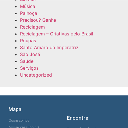
Música
Palhoça
Precisou? Ganhe
Reciclagem
Reciclagem – Criativas pelo Brasil
Roupas
Santo Amaro da Imperatriz
São José
Saúde
Serviços
Uncategorized
Mapa
Encontre
Quem somos
Apoiadores Top 10