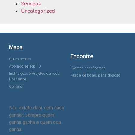
Serviços
Uncategorized
Mapa
Encontre
Quem somos
Apoiadores Top 10
Eventos beneficentes
Instituições e Projetos da rede
Mapa de locais para doação
Doeganhe
Contato
Não existe doar sem nada
ganhar: sempre quem
ganha ganha e quem doa
ganha.