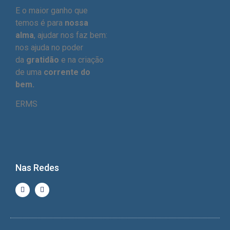
E o maior ganho que
temos é para
nossa
alma
, ajudar nos faz bem:
nos ajuda no poder
da
gratidão
e na criação
de uma
corrente do
bem.
ERMS
Nas Redes