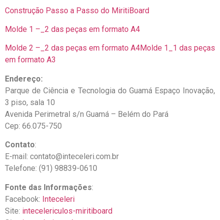
Construção Passo a Passo do MiritiBoard
Molde 1
–
_2 das peças em formato A4
Molde 2
–
_2 das peças em formato A4
Molde 1_1 das peças
em formato A3
Endereço:
Parque de Ciência e Tecnologia do Guamá Espaço Inovação,
3 piso, sala 10
Avenida Perimetral s/n Guamá – Belém do Pará
Cep: 66.075-750
Contato
:
E-mail: contato@inteceleri.com.br
Telefone: (91) 98839-0610
Fonte das Informações
:
Facebook:
Inteceleri
Site:
intecelericulos-miritiboard