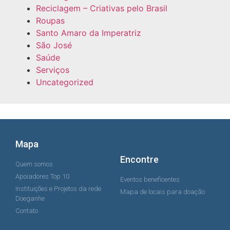
Reciclagem – Criativas pelo Brasil
Roupas
Santo Amaro da Imperatriz
São José
Saúde
Serviços
Uncategorized
Mapa
Encontre
Quem somos
Apoiadores Top 10
Eventos beneficentes
Instituições e Projetos da rede
Mapa de locais para doação
Doeganhe
Contato