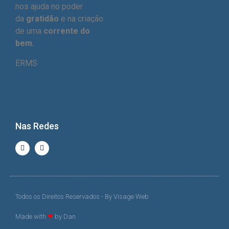
nos ajuda no poder
da
gratidão
e na criação
de uma
corrente do
bem.
ERMS
Nas Redes
Todos os Direitos Reservados - By Visage Web
Made with
❤
by Dan​​