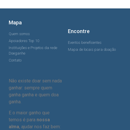
Mapa
Encontre
Quem somos
Apoiadores Top 10
Eventos beneficentes
Instituições e Projetos da rede
Mapa de locais para doação
Doeganhe
Contato
Não existe doar sem nada
ganhar: sempre quem
ganha ganha e quem doa
ganha.
E o maior ganho que
temos é para
nossa
alma
, ajudar nos faz bem: