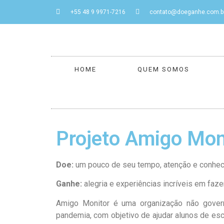
+55 48 9 9971-7216
contato@doeganhe.com.b
HOME
QUEM SOMOS
Projeto Amigo Mon
Doe:
um pouco de seu tempo, atenção e conhe
Ganhe:
alegria e experiências incríveis em faze
Amigo Monitor é uma organização não govern
pandemia, com objetivo de ajudar alunos de esc