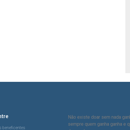
ntre
Não existe doar sem nada ganh
sempre quem ganha ganha e 
s beneficentes