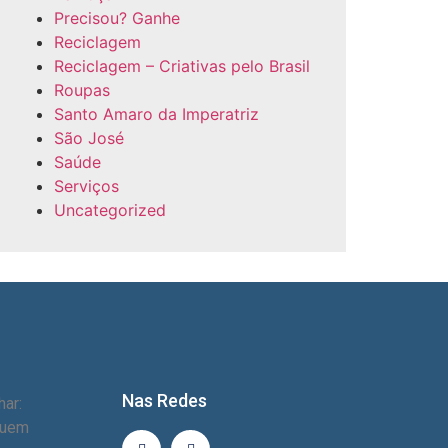
Precisou? Ganhe
Reciclagem
Reciclagem – Criativas pelo Brasil
Roupas
Santo Amaro da Imperatriz
São José
Saúde
Serviços
Uncategorized
Nas Redes
ar:
quem