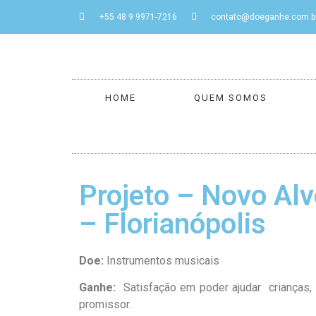
+55 48 9 9971-7216
contato@doeganhe.com.b
HOME
QUEM SOMOS
Projeto – Novo Alv
– Florianópolis
Doe:
Instrumentos musicais
Ganhe:
Satisfação em poder ajudar crianças, p
promissor.