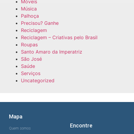
Móveis
Música
Palhoça
Precisou? Ganhe
Reciclagem
Reciclagem – Criativas pelo Brasil
Roupas
Santo Amaro da Imperatriz
São José
Saúde
Serviços
Uncategorized
Mapa
Encontre
Quem somos